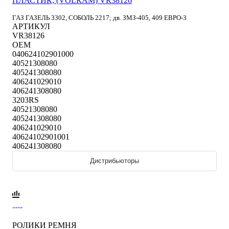
ПЛАСТИК; (VOLRAM) VR38126
ГАЗ ГАЗЕЛЬ 3302, СОБОЛЬ 2217; дв. ЗМЗ-405, 409 ЕВРО-3
АРТИКУЛ
VR38126
OEM
040624102901000
40521308080
405241308080
406241029010
406241308080
3203RS
40521308080
405241308080
406241029010
40624102901001
406241308080
Дистрибьюторы
РОЛИКИ РЕМНЯ