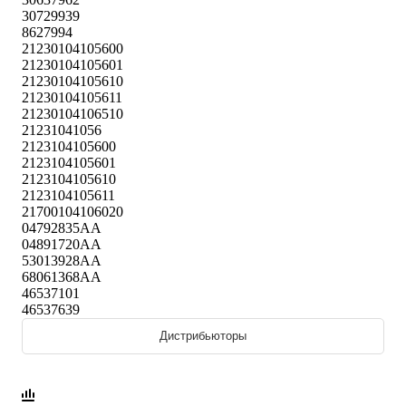
30729939
8627994
21230104105600
21230104105601
21230104105610
21230104105611
21230104106510
21231041056
2123104105600
2123104105601
2123104105610
2123104105611
21700104106020
04792835AA
04891720AA
53013928AA
68061368AA
46537101
46537639
Дистрибьюторы