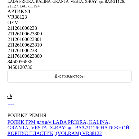
LADA PRIORA, KALINA, GRANTA, VESTA, X-RAY; дв. ВАЗ-21126,
21127, ВАЗ-11194
АРТИКУЛ
VR38123
OEM
211261006238
21126100623800
21126100623801
21126100623810
211761006238
21176100623800
8450056636
8450120736
Дистрибьюторы
РОЛИКИ РЕМНЯ
РОЛИК ГРМ для а/м LADA PRIORA, KALINA,
GRANTA, VESTA, X-RAY; дв. ВАЗ-21126; НАТЯЖНОЙ;
КОРПУС ПЛАСТИК; (VOLRAM) VR38122