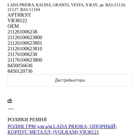
LADA PRIORA, KALINA, GRANTA, VESTA, X-RAY; дв. ВАЗ-21126,
21127, ВАЗ-11194
АРТИКУЛ
VR38122
OEM
211261006238
21126100623800
21126100623801
21126100623810
211761006238
21176100623800
8450056636
8450120736
Дистрибьюторы
РОЛИКИ РЕМНЯ
РОЛИК ГРМ для а/м LADA PRIORA; ОПОРНЫЙ;
КОРПУС МЕТАЛЛ; (VOLRAM) VR38121