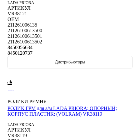
LADA PRIORA
АРТИКУЛ
VR38121
OEM
211261006135
21126100613500
21126100613501
21126100613502
8450056634
8450120737
Дистрибьюторы
РОЛИКИ РЕМНЯ
РОЛИК ГРМ для а/м LADA PRIORA; ОПОРНЫЙ;
КОРПУС ПЛАСТИК; (VOLRAM) VR38119
LADA PRIORA
АРТИКУЛ
VR38119