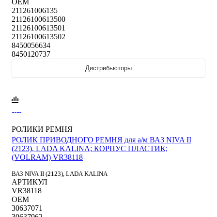
OEM
211261006135
21126100613500
21126100613501
21126100613502
8450056634
8450120737
Дистрибьюторы
РОЛИКИ РЕМНЯ
РОЛИК ПРИВОДНОГО РЕМНЯ для а/м ВАЗ NIVA II
(2123), LADA KALINA; КОРПУС ПЛАСТИК;
(VOLRAM) VR38118
ВАЗ NIVA II (2123), LADA KALINA
АРТИКУЛ
VR38118
OEM
30637071
30637962