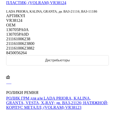
ПЛАСТИК; (VOLRAM) VR38124
LADA PRIORA, KALINA, GRANTA; дв. ВАЗ-21116, ВАЗ-11186
АРТИКУЛ
VR38124
OEM
130705PA0A
130705PA0D
211161006238
21116100623800
21116100623882
8450056264
Дистрибьюторы
РОЛИКИ РЕМНЯ
РОЛИК ГРМ для а/м LADA PRIORA, KALINA,
GRANTA, VESTA, X-RAY; дв. ВАЗ-21126; НАТЯЖНОЙ;
КОРПУС МЕТАЛЛ; (VOLRAM) VR38123