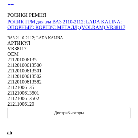
РОЛИКИ РЕМНЯ
РОЛИК ГРМ для а/м ВАЗ 2110-2112; LADA KALINA;
ОПОРНЫЙ; КОРПУС МЕТАЛЛ; (VOLRAM) VR38117
ВАЗ 2110-2112; LADA KALINA
АРТИКУЛ
VR38117
OEM
211201006135
21120100613500
21120100613501
21120100613502
21120100613582
21121006135
2112100613501
2112100613502
21211006120
Дистрибьюторы