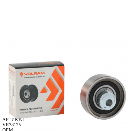
АРТИКУЛ
VR38125
OEM