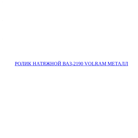
—
Корпус - металл, D=65, d=10, автоматический
Длина упак., мм
—
75
Высота упак., мм
—
35
OEM-коды
130705PA0A
130705PA0D
211161006238
21116100623800
21116100623882
8450056264
Описание
Комплектация товара
Как купить