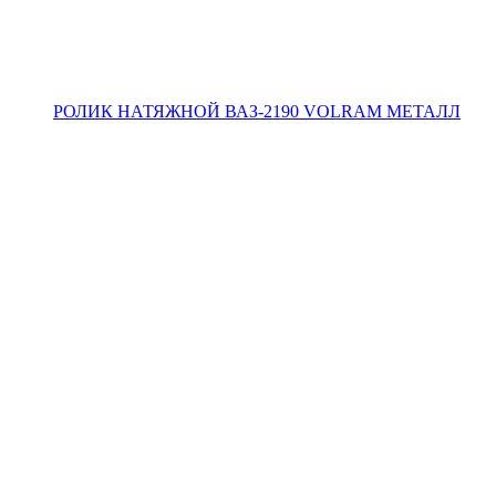
РУЛЕВОЕ УПРАВЛЕНИЕ
СИСТЕМА ЗАЖИГАНИЯ
СИСТЕМА ОХЛАЖДЕНИЯ
СИСТЕМА ПОДВЕСКИ
СТУПИЦЫ КОЛЕСА И РЕМКОМПЛЕКТЫ
ТОПЛИВНАЯ СИСТЕМА
ТОРМОЗНАЯ СИСТЕМА
ТРАНСМИССИЯ
ФИЛЬТРЫ
СЦЕПЛЕНИЕ
ЭЛЕКТРООБОРУДОВАНИЕ
+7 800 250-50-23
+7 800 250-50-23
Заказать звонок
E-mail
info@volram.ru
Адрес
344055, г. Ростов-на-Дону, ул. Пескова, д. 17Д
Режим работы
Пн. – Пт.: с 9:00 до 18:00
info@volram.ru
344055, г. Ростов-на-Дону, ул. Пескова, д. 17Д