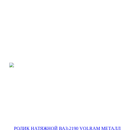
© 2026 ООО "Автолига"
Политика конфиденциальности
Карта сайта
Дистрибьюторы
×
Дистрибьютор
Телефон
Город
8-800-250-50-
АВТОЛИГА
г. Ростов-на-Дону
30
8-800-550-78-
АВТОЛИГА
г. Волжский
80
8-861-233-21-
АВТОЛИГА
г. Краснодар
21
8-800-555-84-