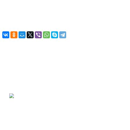
LADA PRIORA, KALINA, GRANTA; дв. ВАЗ-21116,
ВАЗ-11186
Корпус - металл, D=65, d=10, автоматический
Назад к списку
Подписывайтесь
на новости и акции
О бренде
О бренде
Реквизиты
Гарантия
Презентация
Партнерская программа
Каталог
ГАЗОВЫЕ УПОРЫ
ДВИГАТЕЛЬ