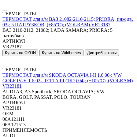
ТЕРМОСТАТЫ
ТЕРМОСТАТ для а/м ВАЗ 21082-2110-2115; PRIORA; инж дв.
03-; 5 ПАТРУБКОВ; (+85°С); (VOLRAM) VR23187
ВАЗ 2110-2112, 21082; LADA SAMARA; PRIORA; 5
патрубков
АРТИКУЛ
VR23187
Купить на OZON
Купить на Wildberries
Дистрибьюторы
ТЕРМОСТАТЫ
ТЕРМОСТАТ для а/м SKODA OCTAVIA I-II 1.6 00-; VW
GOLF IV-V 1.6 02-, JETTA III (1K2) 04-; (+105°С); (VOLRAM)
VR23181
AUDI A3, A3 Sportback; SKODA OCTAVIA; VW
BORA, GOLF, PASSAT, POLO, TOURAN
АРТИКУЛ
VR23181
OEM
06A121111
06A121513
ПРИМЕНЯЕМОСТЬ
AUDI