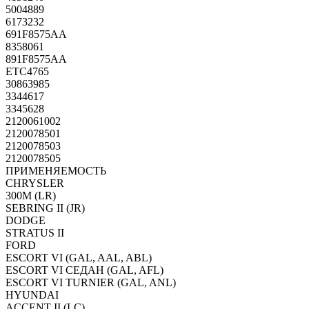
5004889
6173232
691F8575AA
8358061
891F8575AA
ETC4765
30863985
3344617
3345628
2120061002
2120078501
2120078503
2120078505
ПРИМЕНЯЕМОСТЬ
CHRYSLER
300M (LR)
SEBRING II (JR)
DODGE
STRATUS II
FORD
ESCORT VI (GAL, AAL, ABL)
ESCORT VI СЕДАН (GAL, AFL)
ESCORT VI TURNIER (GAL, ANL)
HYUNDAI
ACCENT II (LC)