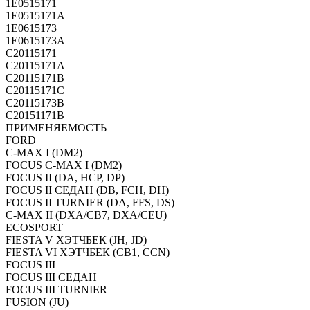
1E0515171
1E0515171A
1E0615173
1E0615173A
C20115171
C20115171A
C20115171B
C20115171C
C20115173B
C20151171B
ПРИМЕНЯЕМОСТЬ
FORD
C-MAX I (DM2)
FOCUS C-MAX I (DM2)
FOCUS II (DA, HCP, DP)
FOCUS II СЕДАН (DB, FCH, DH)
FOCUS II TURNIER (DA, FFS, DS)
C-MAX II (DXA/CB7, DXA/CEU)
ECOSPORT
FIESTA V ХЭТЧБЕК (JH, JD)
FIESTA VI ХЭТЧБЕК (CB1, CCN)
FOCUS III
FOCUS III СЕДАН
FOCUS III TURNIER
FUSION (JU)