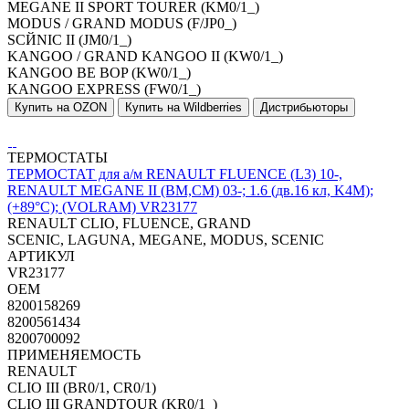
MEGANE II SPORT TOURER (KM0/1_)
MODUS / GRAND MODUS (F/JP0_)
SCЙNIC II (JM0/1_)
KANGOO / GRAND KANGOO II (KW0/1_)
KANGOO BE BOP (KW0/1_)
KANGOO EXPRESS (FW0/1_)
Купить на OZON
Купить на Wildberries
Дистрибьюторы
ТЕРМОСТАТЫ
ТЕРМОСТАТ для а/м RENAULT FLUENCE (L3) 10-,
RENAULT MEGANE II (BM,CM) 03-; 1.6 (дв.16 кл, K4M);
(+89°С); (VOLRAM) VR23177
RENAULT CLIO, FLUENCE, GRAND
SCENIC, LAGUNA, MEGANE, MODUS, SCENIC
АРТИКУЛ
VR23177
OEM
8200158269
8200561434
8200700092
ПРИМЕНЯЕМОСТЬ
RENAULT
CLIO III (BR0/1, CR0/1)
CLIO III GRANDTOUR (KR0/1_)