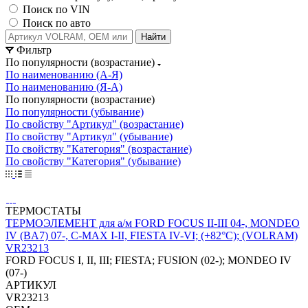
Поиск по VIN
Поиск по авто
Найти
Фильтр
По популярности (возрастание)
По наименованию (А-Я)
По наименованию (Я-А)
По популярности (возрастание)
По популярности (убывание)
По свойству "Артикул" (возрастание)
По свойству "Артикул" (убывание)
По свойству "Категория" (возрастание)
По свойству "Категория" (убывание)
ТЕРМОСТАТЫ
ТЕРМОЭЛЕМЕНТ для а/м FORD FOCUS II-III 04-, MONDEO
IV (BA7) 07-, C-MAX I-II, FIESTA IV-VI; (+82°С); (VOLRAM)
VR23213
FORD FOCUS I, II, III; FIESTA; FUSION (02-); MONDEO IV
(07-)
АРТИКУЛ
VR23213