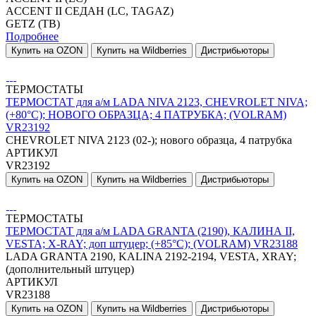
ACCENT II СЕДАН (LC, TAGAZ)
GETZ (TB)
Подробнее
Купить на OZON
Купить на Wildberries
Дистрибьюторы
ТЕРМОСТАТЫ
ТЕРМОСТАТ для а/м LADA NIVA 2123, CHEVROLET NIVA;
(+80°С); НОВОГО ОБРАЗЦА; 4 ПАТРУБКА; (VOLRAM)
VR23192
CHEVROLET NIVA 2123 (02-); нового образца, 4 патрубка
АРТИКУЛ
VR23192
Купить на OZON
Купить на Wildberries
Дистрибьюторы
ТЕРМОСТАТЫ
ТЕРМОСТАТ для а/м LADA GRANTA (2190), КАЛИНА II,
VESTA; X-RAY; доп штуцер; (+85°С); (VOLRAM) VR23188
LADA GRANTA 2190, KALINA 2192-2194, VESTA, XRAY;
(дополнительный штуцер)
АРТИКУЛ
VR23188
Купить на OZON
Купить на Wildberries
Дистрибьюторы