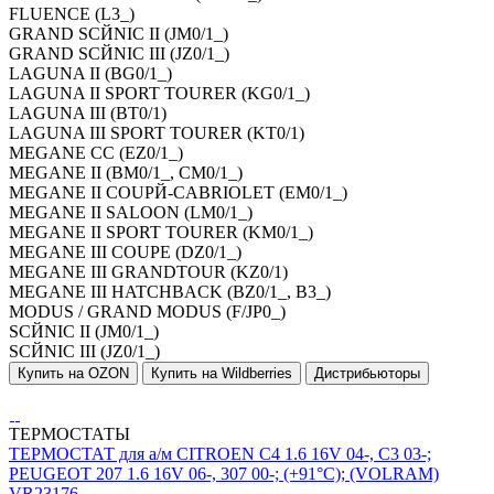
FLUENCE (L3_)
GRAND SCЙNIC II (JM0/1_)
GRAND SCЙNIC III (JZ0/1_)
LAGUNA II (BG0/1_)
LAGUNA II SPORT TOURER (KG0/1_)
LAGUNA III (BT0/1)
LAGUNA III SPORT TOURER (KT0/1)
MEGANE CC (EZ0/1_)
MEGANE II (BM0/1_, CM0/1_)
MEGANE II COUPЙ-CABRIOLET (EM0/1_)
MEGANE II SALOON (LM0/1_)
MEGANE II SPORT TOURER (KM0/1_)
MEGANE III COUPE (DZ0/1_)
MEGANE III GRANDTOUR (KZ0/1)
MEGANE III HATCHBACK (BZ0/1_, B3_)
MODUS / GRAND MODUS (F/JP0_)
SCЙNIC II (JM0/1_)
SCЙNIC III (JZ0/1_)
Купить на OZON
Купить на Wildberries
Дистрибьюторы
ТЕРМОСТАТЫ
ТЕРМОСТАТ для а/м CITROEN C4 1.6 16V 04-, C3 03-;
PEUGEOT 207 1.6 16V 06-, 307 00-; (+91°С); (VOLRAM)
VR23176