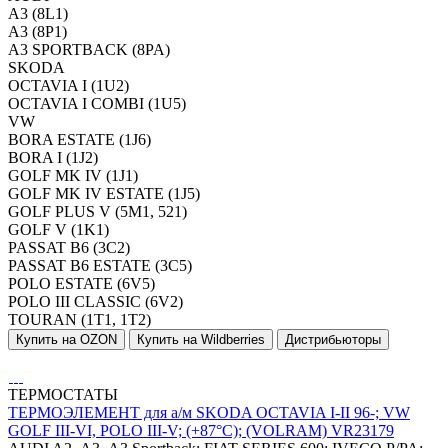
A3 (8L1)
A3 (8P1)
A3 SPORTBACK (8PA)
SKODA
OCTAVIA I (1U2)
OCTAVIA I COMBI (1U5)
VW
BORA ESTATE (1J6)
BORA I (1J2)
GOLF MK IV (1J1)
GOLF MK IV ESTATE (1J5)
GOLF PLUS V (5M1, 521)
GOLF V (1K1)
PASSAT B6 (3C2)
PASSAT B6 ESTATE (3C5)
POLO ESTATE (6V5)
POLO III CLASSIC (6V2)
TOURAN (1T1, 1T2)
Купить на OZON
Купить на Wildberries
Дистрибьюторы
ТЕРМОСТАТЫ
ТЕРМОЭЛЕМЕНТ для а/м SKODA OCTAVIA I-II 96-; VW
GOLF III-VI, POLO III-V; (+87°С); (VOLRAM) VR23179