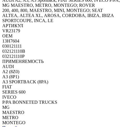
AUDI A2, A3, A3 Sportback; FIAT SERIES 600; IVECO P/PA;
MG MAESTRO, METRO, MONTEGO; ROVER
200, 400, 800, MAESTRO, MINI, MONTEGO; SEAT
ALTEA, ALTEA XL, AROSA, CORDOBA, IBIZA, IBIZA
SPORTCOUPE, INCA, LE
АРТИКУЛ
VR23179
OEM
13H7604
030121111
032121110B
032121110P
ПРИМЕНЯЕМОСТЬ
AUDI
A2 (8Z0)
A3 (8P1)
A3 SPORTBACK (8PA)
FIAT
SERIES 600
IVECO
P/PA BONNETED TRUCKS
MG
MAESTRO
METRO
MONTEGO