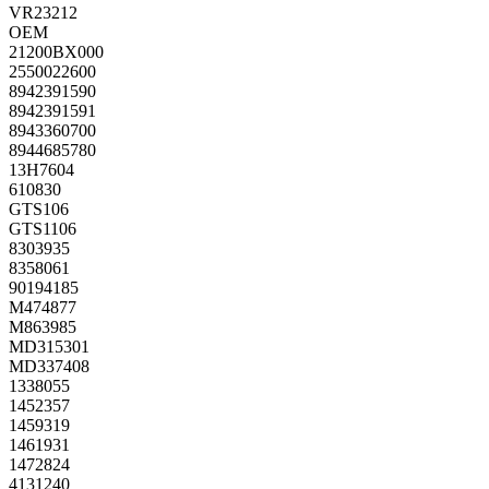
VR23212
OEM
21200BX000
2550022600
8942391590
8942391591
8943360700
8944685780
13H7604
610830
GTS106
GTS1106
8303935
8358061
90194185
M474877
M863985
MD315301
MD337408
1338055
1452357
1459319
1461931
1472824
4131240