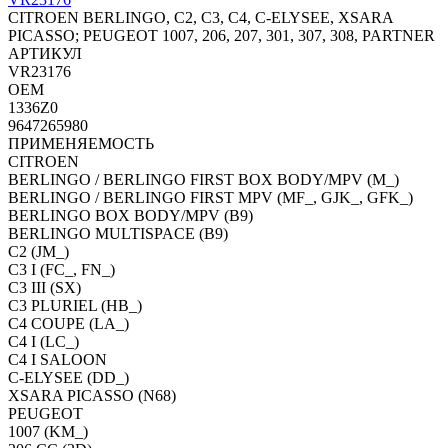
CITROEN BERLINGO, C2, C3, C4, C-ELYSEE, XSARA
PICASSO; PEUGEOT 1007, 206, 207, 301, 307, 308, PARTNER
АРТИКУЛ
VR23176
OEM
1336Z0
9647265980
ПРИМЕНЯЕМОСТЬ
CITROEN
BERLINGO / BERLINGO FIRST BOX BODY/MPV (M_)
BERLINGO / BERLINGO FIRST MPV (MF_, GJK_, GFK_)
BERLINGO BOX BODY/MPV (B9)
BERLINGO MULTISPACE (B9)
C2 (JM_)
C3 I (FC_, FN_)
C3 III (SX)
C3 PLURIEL (HB_)
C4 COUPE (LA_)
C4 I (LC_)
C4 I SALOON
C-ELYSEE (DD_)
XSARA PICASSO (N68)
PEUGEOT
1007 (KM_)