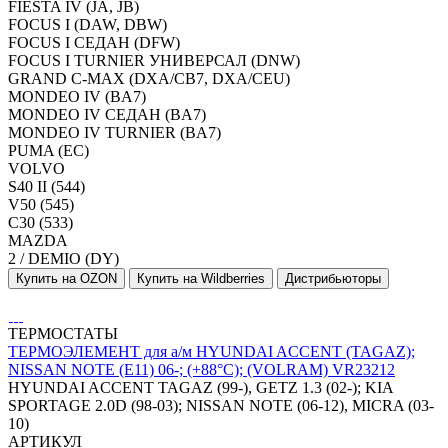
FIESTA IV (JA, JB)
FOCUS I (DAW, DBW)
FOCUS I СЕДАН (DFW)
FOCUS I TURNIER УНИВЕРСАЛ (DNW)
GRAND C-MAX (DXA/CB7, DXA/CEU)
MONDEO IV (BA7)
MONDEO IV СЕДАН (BA7)
MONDEO IV TURNIER (BA7)
PUMA (EC)
VOLVO
S40 II (544)
V50 (545)
C30 (533)
MAZDA
2 / DEMIO (DY)
Купить на OZON
Купить на Wildberries
Дистрибьюторы
ТЕРМОСТАТЫ
ТЕРМОЭЛЕМЕНТ для а/м HYUNDAI ACCENT (TAGAZ);
NISSAN NOTE (E11) 06-; (+88°С); (VOLRAM) VR23212
HYUNDAI ACCENT TAGAZ (99-), GETZ 1.3 (02-); KIA
SPORTAGE 2.0D (98-03); NISSAN NOTE (06-12), MICRA (03-
10)
АРТИКУЛ