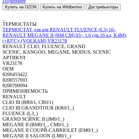
Подробнее
Купить на OZON
Купить на Wildberries
Дистрибьюторы
ТЕРМОСТАТЫ
ТЕРМОСТАТ для а/м RENAULT FLUENCE (L3) 10-,
RENAULT MEGANE II (BM,CM) 03-; 1.6 (дв.16 кл, K4M);
(+83°С); (VOLRAM) VR23178
RENAULT CLIO, FLUENCE, GRAND
SCENIC, KANGOO, MEGANE, MODUS, SCENIC
АРТИКУЛ
VR23178
OEM
8200453422
8200557693
8200700094
ПРИМЕНЯЕМОСТЬ
RENAULT
CLIO III (BR0/1, CR0/1)
CLIO III GRANDTOUR (KR0/1_)
FLUENCE (L3_)
GRAND SCЙNIC II (JM0/1_)
MEGANE II (BM0/1_, CM0/1_)
MEGANE II COUPЙ-CABRIOLET (EM0/1_)
MEGANE II SALOON (LM0/1_)