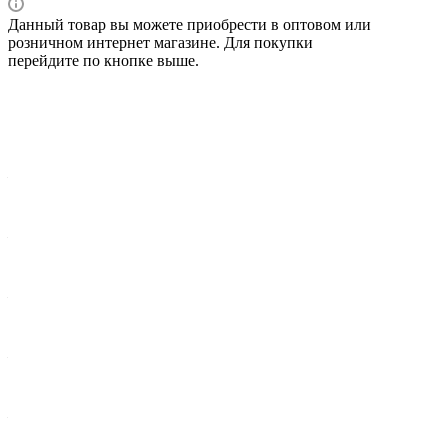
Данный товар вы можете приобрести в оптовом или
розничном интернет магазине. Для покупки
перейдите по кнопке выше.
Характеристики
Вес брутто 1 шт, кг
—
0,238
Ширина упак., мм
—
65
Комплектация
—
Корпус - пластик, D=61, b=24, 6-ти ручейковый
Длина упак., мм
—
65
Высота упак., мм
—
35