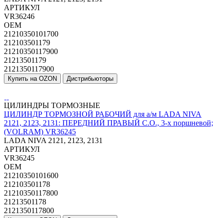
АРТИКУЛ
VR36246
OEM
21210350101700
212103501179
21210350117900
21213501179
2121350117900
Купить на OZON
Дистрибьюторы
ЦИЛИНДРЫ ТОРМОЗНЫЕ
ЦИЛИНДР ТОРМОЗНОЙ РАБОЧИЙ для а/м LADA NIVA
2121, 2123, 2131: ПЕРЕДНИЙ ПРАВЫЙ С.О., 3-х поршневой;
(VOLRAM) VR36245
LADA NIVA 2121, 2123, 2131
АРТИКУЛ
VR36245
OEM
21210350101600
212103501178
21210350117800
21213501178
2121350117800