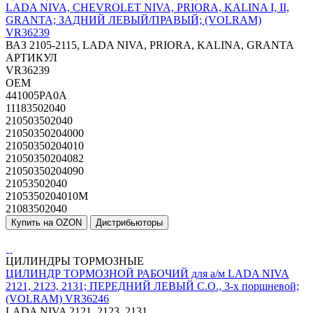
LADA NIVA, CHEVROLET NIVA, PRIORA, KALINA I, II,
GRANTA; ЗАДНИЙ ЛЕВЫЙ/ПРАВЫЙ; (VOLRAM)
VR36239
ВАЗ 2105-2115, LADA NIVA, PRIORA, KALINA, GRANTA
АРТИКУЛ
VR36239
OEM
441005PA0A
11183502040
210503502040
21050350204000
21050350204010
21050350204082
21050350204090
21053502040
2105350204010M
21083502040
Купить на OZON
Дистрибьюторы
ЦИЛИНДРЫ ТОРМОЗНЫЕ
ЦИЛИНДР ТОРМОЗНОЙ РАБОЧИЙ для а/м LADA NIVA
2121, 2123, 2131; ПЕРЕДНИЙ ЛЕВЫЙ С.О., 3-х поршневой;
(VOLRAM) VR36246
LADA NIVA 2121, 2123, 2131