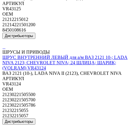
АРТИКУЛ
VR43125
OEM
21212215012
21214221501200
8450108616
Дистрибьюторы
ШРУСЫ И ПРИВОДЫ
ШРУС ВНУТРЕННИЙ ЛЕВЫЙ для а/м ВАЗ 2121 10-; LADA
NIVA 2123; CHEVROLET NIVA; 24 ШЛИЦА; ШАРИК;
(VOLRAM) VR43124
ВАЗ 2121 (10-), LADA NIVA II (2123), CHEVROLET NIVA
АРТИКУЛ
VR43124
OEM
21230221505500
21230221505700
21230221505786
21232215055
21232215057
Дистрибьюторы