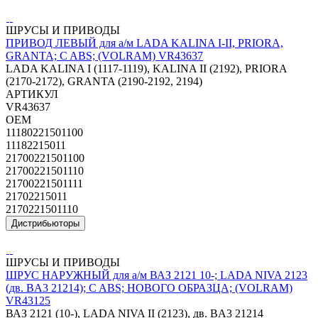
ШРУСЫ И ПРИВОДЫ
ПРИВОД ЛЕВЫЙ для а/м LADA KALINA I-II, PRIORA,
GRANTA; C ABS; (VOLRAM) VR43637
LADA KALINA I (1117-1119), KALINA II (2192), PRIORA
(2170-2172), GRANTA (2190-2192, 2194)
АРТИКУЛ
VR43637
OEM
11180221501100
11182215011
21700221501100
21700221501110
21700221501111
21702215011
2170221501110
Дистрибьюторы
ШРУСЫ И ПРИВОДЫ
ШРУС НАРУЖНЫЙ для а/м ВАЗ 2121 10-; LADA NIVA 2123
(дв. BA3 21214); C ABS; НОВОГО ОБРАЗЦА; (VOLRAM)
VR43125
ВАЗ 2121 (10-), LADA NIVA II (2123), дв. BA3 21214