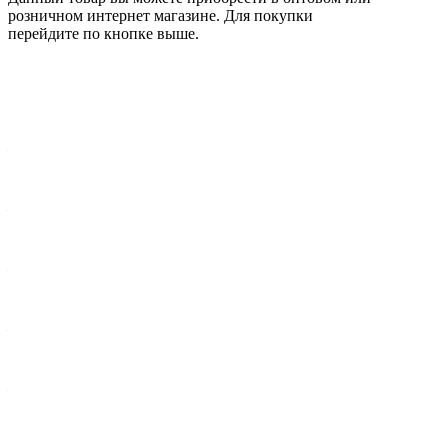
розничном интернет магазине. Для покупки
перейдите по кнопке выше.
Характеристики
Вес брутто 1 шт, кг
—
0,336
Ширина упак., мм
—
65
Комплектация
—
Корпус - металл, D=60, d=10, автоматический
Длина упак., мм
—
65
Высота упак., мм
—
35
OEM-коды