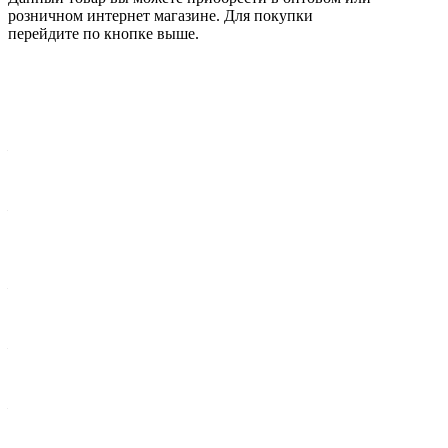
розничном интернет магазине. Для покупки
перейдите по кнопке выше.
Характеристики
Ширина упак., мм
—
101
Комплектация
—
ШРУС - 1 шт, Чехол - 1 шт, Хомут - 2 шт, Стопорное кольцо - 2
шт, Смазка - 1 туба, Защитная крышка - 1 шт
Ось (сторона установки)
—
Передняя, правая
Внешнее соединение со стороны КПП (кол-во шлицев)
—
24
Внутр.cоединение со стороны привода(кол-во шлицев)
—
22