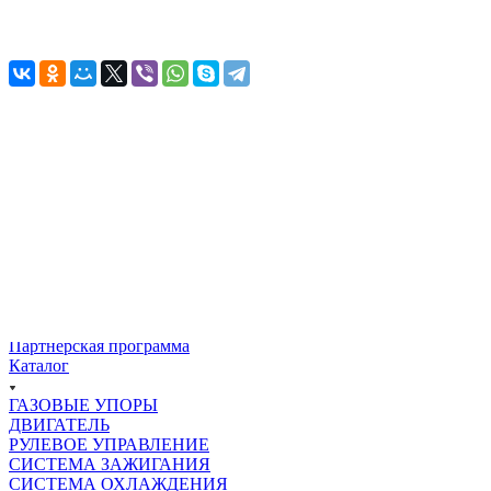
шт, Смазка - 1 туба, Защитная крышка - 1 шт
Назад к списку
Подписывайтесь
на новости и акции
О бренде
О бренде
Реквизиты
Гарантия
Презентация
Партнерская программа
Каталог
ГАЗОВЫЕ УПОРЫ
ДВИГАТЕЛЬ
РУЛЕВОЕ УПРАВЛЕНИЕ
СИСТЕМА ЗАЖИГАНИЯ
СИСТЕМА ОХЛАЖДЕНИЯ