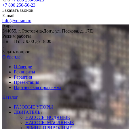
+7 800 250-50-23
Заказать звонок
E-mail
info@volram.ru
Адрес
344055, г. Ростов-на-Дону, ул. Пескова, д. 17Д
Режим работы
Пн. – Пт.: с 9:00 до 18:00
Задать вопрос
О бренде
О бренде
Реквизиты
Гарантия
Презентация
Партнерская программа
Каталог
ГАЗОВЫЕ УПОРЫ
ДВИГАТЕЛЬ
НАСОСЫ ВОДЯНЫЕ
НАСОСЫ МАСЛЯНЫЕ
РЕМНИ ПРИВОДНЫЕ