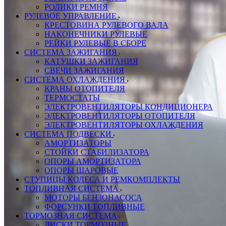
РОЛИКИ РЕМНЯ
РУЛЕВОЕ УПРАВЛЕНИЕ
КРЕСТОВИНА РУЛЕВОГО ВАЛА
НАКОНЕЧНИКИ РУЛЕВЫЕ
РЕЙКИ РУЛЕВЫЕ В СБОРЕ
СИСТЕМА ЗАЖИГАНИЯ
КАТУШКИ ЗАЖИГАНИЯ
СВЕЧИ ЗАЖИГАНИЯ
СИСТЕМА ОХЛАЖДЕНИЯ
КРАНЫ ОТОПИТЕЛЯ
ТЕРМОСТАТЫ
ЭЛЕКТРОВЕНТИЛЯТОРЫ КОНДИЦИОНЕРА
ЭЛЕКТРОВЕНТИЛЯТОРЫ ОТОПИТЕЛЯ
ЭЛЕКТРОВЕНТИЛЯТОРЫ ОХЛАЖДЕНИЯ
СИСТЕМА ПОДВЕСКИ
АМОРТИЗАТОРЫ
СТОЙКИ СТАБИЛИЗАТОРА
ОПОРЫ АМОРТИЗАТОРА
ОПОРЫ ШАРОВЫЕ
СТУПИЦЫ КОЛЕСА И РЕМКОМПЛЕКТЫ
ТОПЛИВНАЯ СИСТЕМА
МОТОРЫ БЕНЗОНАСОСА
ФОРСУНКИ ТОПЛИВНЫЕ
ТОРМОЗНАЯ СИСТЕМА
ДИСКИ ТОРМОЗНЫЕ