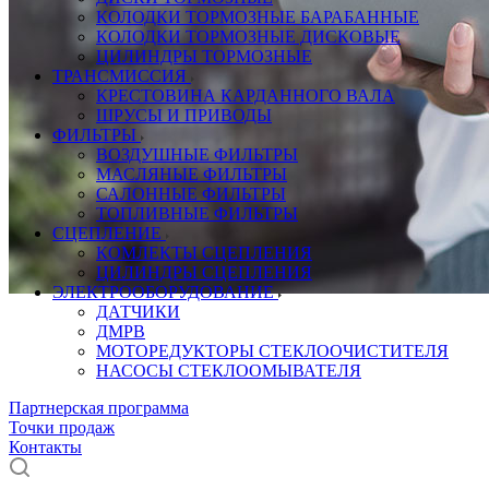
КОЛОДКИ ТОРМОЗНЫЕ БАРАБАННЫЕ
КОЛОДКИ ТОРМОЗНЫЕ ДИСКОВЫЕ
ЦИЛИНДРЫ ТОРМОЗНЫЕ
ТРАНСМИССИЯ
КРЕСТОВИНА КАРДАННОГО ВАЛА
ШРУСЫ И ПРИВОДЫ
ФИЛЬТРЫ
ВОЗДУШНЫЕ ФИЛЬТРЫ
МАСЛЯНЫЕ ФИЛЬТРЫ
САЛОННЫЕ ФИЛЬТРЫ
ТОПЛИВНЫЕ ФИЛЬТРЫ
СЦЕПЛЕНИЕ
КОМЛЕКТЫ СЦЕПЛЕНИЯ
ЦИЛИНДРЫ СЦЕПЛЕНИЯ
ЭЛЕКТРООБОРУДОВАНИЕ
ДАТЧИКИ
ДМРВ
МОТОРЕДУКТОРЫ СТЕКЛООЧИСТИТЕЛЯ
НАСОСЫ СТЕКЛООМЫВАТЕЛЯ
Партнерская программа
Точки продаж
Контакты