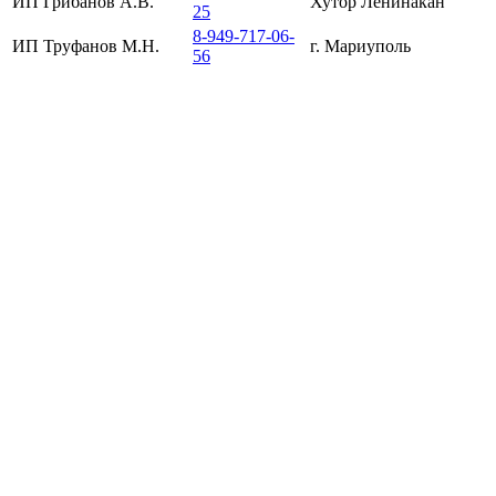
ИП Грибанов А.В.
Хутор Ленинакан
25
8-949-717-06-
ИП Труфанов М.Н.
г. Мариуполь
56