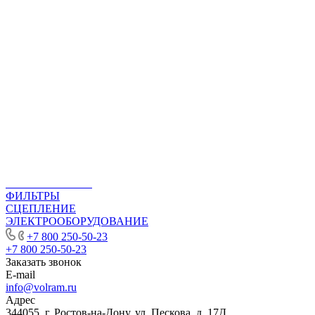
Гарантия
Презентация
Партнерская программа
Каталог
ГАЗОВЫЕ УПОРЫ
ДВИГАТЕЛЬ
РУЛЕВОЕ УПРАВЛЕНИЕ
СИСТЕМА ЗАЖИГАНИЯ
СИСТЕМА ОХЛАЖДЕНИЯ
СИСТЕМА ПОДВЕСКИ
СТУПИЦЫ КОЛЕСА И РЕМКОМПЛЕКТЫ
ТОПЛИВНАЯ СИСТЕМА
ТОРМОЗНАЯ СИСТЕМА
ТРАНСМИССИЯ
ФИЛЬТРЫ
СЦЕПЛЕНИЕ
ЭЛЕКТРООБОРУДОВАНИЕ
+7 800 250-50-23
+7 800 250-50-23
Заказать звонок
E-mail
info@volram.ru
Адрес
344055, г. Ростов-на-Дону, ул. Пескова, д. 17Д