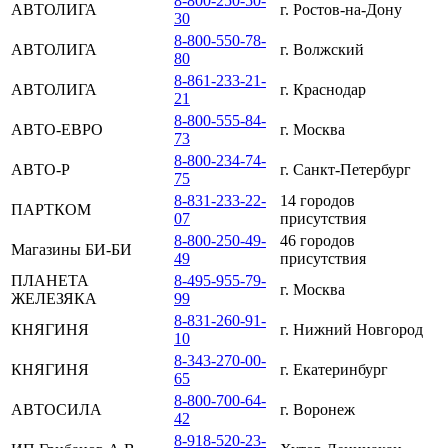
8-800-250-50-
АВТОЛИГА
г. Ростов-на-Дону
30
8-800-550-78-
АВТОЛИГА
г. Волжский
80
8-861-233-21-
АВТОЛИГА
г. Краснодар
21
8-800-555-84-
АВТО-ЕВРО
г. Москва
73
8-800-234-74-
АВТО-Р
г. Санкт-Петербург
75
8-831-233-22-
14 городов
ПАРТКОМ
07
присутствия
8-800-250-49-
46 городов
Магазины БИ-БИ
49
присутствия
ПЛАНЕТА
8-495-955-79-
г. Москва
ЖЕЛЕЗЯКА
99
8-831-260-91-
КНЯГИНЯ
г. Нижний Новгород
10
8-343-270-00-
КНЯГИНЯ
г. Екатеринбург
65
8-800-700-64-
АВТОСИЛА
г. Воронеж
42
8-918-520-23-