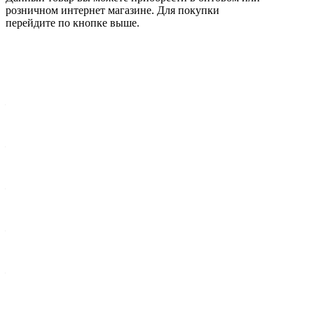
розничном интернет магазине. Для покупки
перейдите по кнопке выше.
Характеристики
Вес брутто 1 шт, кг
—
1,148
Ширина упак., мм
—
80
Диаметр крепежного отверстия, мм
—
2xØ8.5
Диаметр, мм / Max Высота, мм
—
19
Длина, мм
—
190
Количество присоединений
—