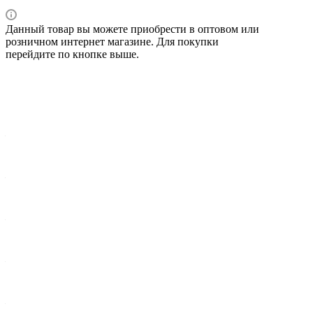
Данный товар вы можете приобрести в оптовом или
розничном интернет магазине. Для покупки
перейдите по кнопке выше.
Характеристики
Вес брутто 1 шт, кг
—
0,516
Ширина упак., мм
—
90
Диаметр крепежного отверстия, мм
—
2xØ6.4 \ 1xØ6
Диаметр, мм / Max Высота, мм
—
48
Количество присоединений
—