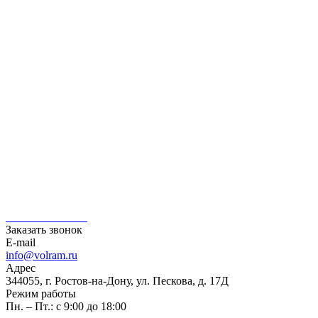
Каталог
ГАЗОВЫЕ УПОРЫ
ДВИГАТЕЛЬ
РУЛЕВОЕ УПРАВЛЕНИЕ
СИСТЕМА ЗАЖИГАНИЯ
СИСТЕМА ОХЛАЖДЕНИЯ
СИСТЕМА ПОДВЕСКИ
СТУПИЦЫ КОЛЕСА И РЕМКОМПЛЕКТЫ
ТОПЛИВНАЯ СИСТЕМА
ТОРМОЗНАЯ СИСТЕМА
ТРАНСМИССИЯ
ФИЛЬТРЫ
СЦЕПЛЕНИЕ
ЭЛЕКТРООБОРУДОВАНИЕ
+7 800 250-50-23
+7 800 250-50-23
Заказать звонок
E-mail
info@volram.ru
Адрес
344055, г. Ростов-на-Дону, ул. Пескова, д. 17Д
Режим работы
Пн. – Пт.: с 9:00 до 18:00