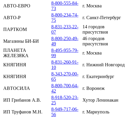
8-800-555-84-
АВТО-ЕВРО
г. Москва
73
8-800-234-74-
АВТО-Р
г. Санкт-Петербург
75
8-831-233-22-
14 городов
ПАРТКОМ
07
присутствия
8-800-250-49-
46 городов
Магазины БИ-БИ
49
присутствия
ПЛАНЕТА
8-495-955-79-
г. Москва
ЖЕЛЕЗЯКА
99
8-831-260-91-
КНЯГИНЯ
г. Нижний Новгород
10
8-343-270-00-
КНЯГИНЯ
г. Екатеринбург
65
8-800-700-64-
АВТОСИЛА
г. Воронеж
42
8-918-520-23-
ИП Грибанов А.В.
Хутор Ленинакан
25
8-949-717-06-
ИП Труфанов М.Н.
г. Мариуполь
56