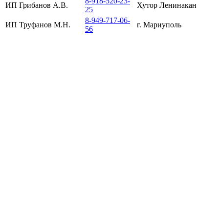
8-918-520-23-
ИП Грибанов А.В.
Хутор Ленинакан
25
8-949-717-06-
ИП Труфанов М.Н.
г. Мариуполь
56