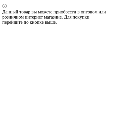
Данный товар вы можете приобрести в оптовом или
розничном интернет магазине. Для покупки
перейдите по кнопке выше.
Характеристики
Вес брутто 1 шт, кг
—
1,442
Ширина упак., мм
—
172
Диаметр крепежного отверстия, мм
—
2xØ10.7
Диаметр, мм / Max Высота, мм
—
20,6
Длина, мм
—