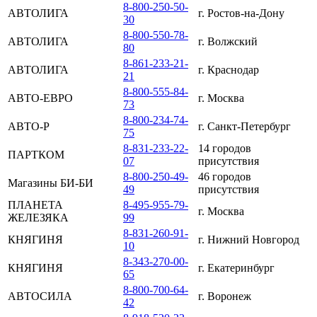
8-800-250-50-
АВТОЛИГА
г. Ростов-на-Дону
30
8-800-550-78-
АВТОЛИГА
г. Волжский
80
8-861-233-21-
АВТОЛИГА
г. Краснодар
21
8-800-555-84-
АВТО-ЕВРО
г. Москва
73
8-800-234-74-
АВТО-Р
г. Санкт-Петербург
75
8-831-233-22-
14 городов
ПАРТКОМ
07
присутствия
8-800-250-49-
46 городов
Магазины БИ-БИ
49
присутствия
ПЛАНЕТА
8-495-955-79-
г. Москва
ЖЕЛЕЗЯКА
99
8-831-260-91-
КНЯГИНЯ
г. Нижний Новгород
10
8-343-270-00-
КНЯГИНЯ
г. Екатеринбург
65
8-800-700-64-
АВТОСИЛА
г. Воронеж
42