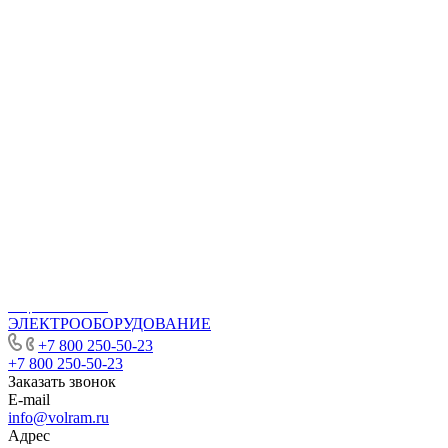
Гарантия
Презентация
Партнерская программа
Каталог
ГАЗОВЫЕ УПОРЫ
ДВИГАТЕЛЬ
РУЛЕВОЕ УПРАВЛЕНИЕ
СИСТЕМА ЗАЖИГАНИЯ
СИСТЕМА ОХЛАЖДЕНИЯ
СИСТЕМА ПОДВЕСКИ
СТУПИЦЫ КОЛЕСА И РЕМКОМПЛЕКТЫ
ТОПЛИВНАЯ СИСТЕМА
ТОРМОЗНАЯ СИСТЕМА
ТРАНСМИССИЯ
ФИЛЬТРЫ
СЦЕПЛЕНИЕ
ЭЛЕКТРООБОРУДОВАНИЕ
+7 800 250-50-23
+7 800 250-50-23
Заказать звонок
E-mail
info@volram.ru
Адрес