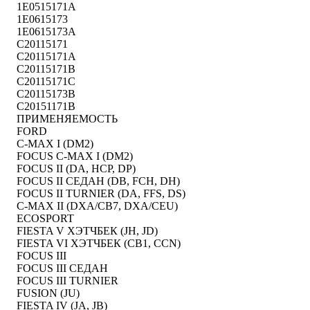
1E0515171A
1E0615173
1E0615173A
C20115171
C20115171A
C20115171B
C20115171C
C20115173B
C20151171B
ПРИМЕНЯЕМОСТЬ
FORD
C-MAX I (DM2)
FOCUS C-MAX I (DM2)
FOCUS II (DA, HCP, DP)
FOCUS II СЕДАН (DB, FCH, DH)
FOCUS II TURNIER (DA, FFS, DS)
C-MAX II (DXA/CB7, DXA/CEU)
ECOSPORT
FIESTA V ХЭТЧБЕК (JH, JD)
FIESTA VI ХЭТЧБЕК (CB1, CCN)
FOCUS III
FOCUS III СЕДАН
FOCUS III TURNIER
FUSION (JU)
FIESTA IV (JA, JB)