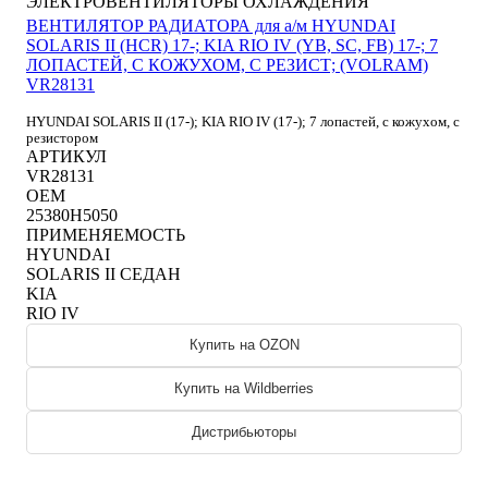
ЭЛЕКТРОВЕНТИЛЯТОРЫ ОХЛАЖДЕНИЯ
ВЕНТИЛЯТОР РАДИАТОРА для а/м HYUNDAI
SOLARIS II (HCR) 17-; KIA RIO IV (YB, SC, FB) 17-; 7
ЛОПАСТЕЙ, С КОЖУХОМ, С РЕЗИСТ; (VOLRAM)
VR28131
HYUNDAI SOLARIS II (17-); KIA RIO IV (17-); 7 лопастей, с кожухом, с
резистором
АРТИКУЛ
VR28131
OEM
25380H5050
ПРИМЕНЯЕМОСТЬ
HYUNDAI
SOLARIS II СЕДАН
KIA
RIO IV
Купить на OZON
Купить на Wildberries
Дистрибьюторы