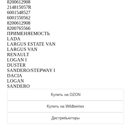
8200612908
214815057R
6001548527
6001550562
8200612908
8200765566
ПРИМЕНЯЕМОСТЬ
LADA
LARGUS ESTATE VAN
LARGUS VAN
RENAULT
LOGAN I
DUSTER
SANDERO/STEPWAY I
DACIA
LOGAN
SANDERO
Купить на OZON
Купить на Wildberries
Дистрибьюторы