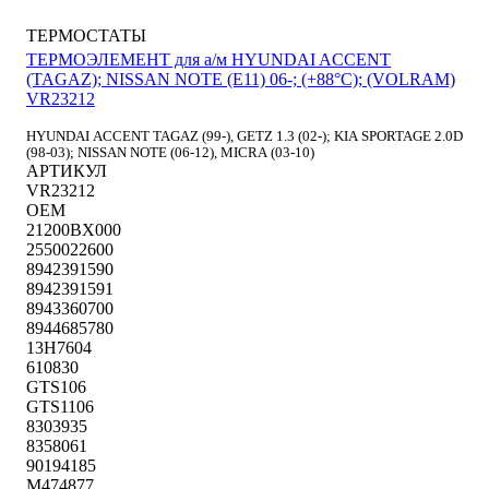
ТЕРМОСТАТЫ
ТЕРМОЭЛЕМЕНТ для а/м HYUNDAI ACCENT
(TAGAZ); NISSAN NOTE (E11) 06-; (+88°С); (VOLRAM)
VR23212
HYUNDAI ACCENT TAGAZ (99-), GETZ 1.3 (02-); KIA SPORTAGE 2.0D
(98-03); NISSAN NOTE (06-12), MICRA (03-10)
АРТИКУЛ
VR23212
OEM
21200BX000
2550022600
8942391590
8942391591
8943360700
8944685780
13H7604
610830
GTS106
GTS1106
8303935
8358061
90194185
M474877