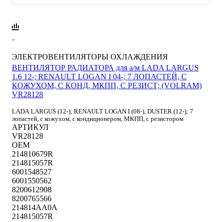
ЭЛЕКТРОВЕНТИЛЯТОРЫ ОХЛАЖДЕНИЯ
ВЕНТИЛЯТОР РАДИАТОРА для а/м LADA LARGUS
1.6 12-; RENAULT LOGAN I 04-; 7 ЛОПАСТЕЙ, С
КОЖУХОМ, С КОНД, МКПП, С РЕЗИСТ; (VOLRAM)
VR28128
LADA LARGUS (12-); RENAULT LOGAN I (08-), DUSTER (12-); 7
лопастей, с кожухом, с кондиционером, МКПП, с резистором
АРТИКУЛ
VR28128
OEM
214810679R
214815057R
6001548527
6001550562
8200612908
8200765566
214814AA0A
214815057R