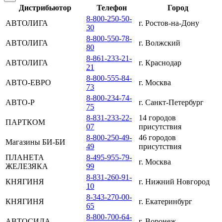
Дистрибьютор
Телефон
Город
8-800-250-50-
АВТОЛИГА
г. Ростов-на-Дону
30
8-800-550-78-
АВТОЛИГА
г. Волжский
80
8-861-233-21-
АВТОЛИГА
г. Краснодар
21
8-800-555-84-
АВТО-ЕВРО
г. Москва
73
8-800-234-74-
АВТО-Р
г. Санкт-Петербург
75
8-831-233-22-
14 городов
ПАРТКОМ
07
присутствия
8-800-250-49-
46 городов
Магазины БИ-БИ
49
присутствия
ПЛАНЕТА
8-495-955-79-
г. Москва
ЖЕЛЕЗЯКА
99
8-831-260-91-
КНЯГИНЯ
г. Нижний Новгород
10
8-343-270-00-
КНЯГИНЯ
г. Екатеринбург
65
8-800-700-64-
АВТОСИЛА
г. Воронеж