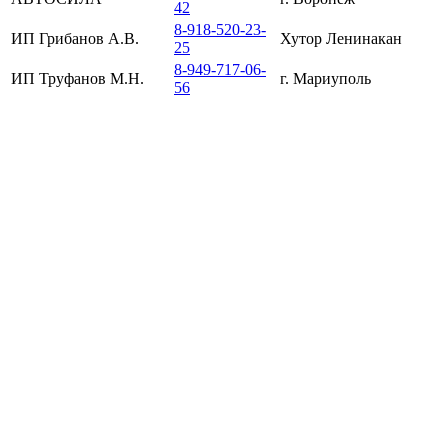
42
8-918-520-23-
ИП Грибанов А.В.
Хутор Ленинакан
25
8-949-717-06-
ИП Труфанов М.Н.
г. Мариуполь
56