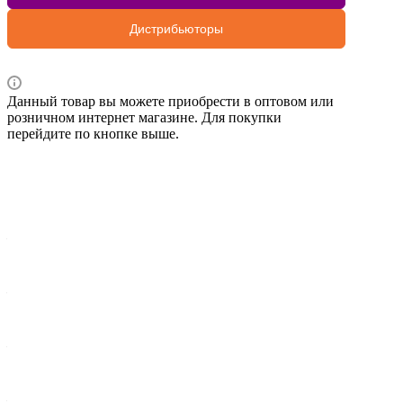
Дистрибьюторы
Данный товар вы можете приобрести в оптовом или
розничном интернет магазине. Для покупки
перейдите по кнопке выше.
Характеристики
Сторона установки
—
Задний мост
Вес брутто 1 шт, кг
—
0,844
Ширина упак., мм
—
80
Комплектация
—