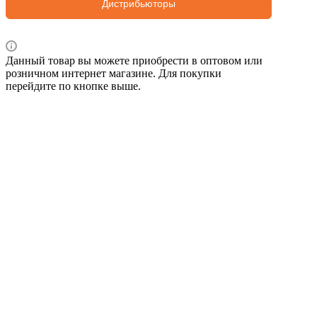
Дистрибьюторы
Данный товар вы можете приобрести в оптовом или
розничном интернет магазине. Для покупки
перейдите по кнопке выше.
Характеристики
Вес брутто 1 шт, кг
—
1,802
Ширина упак., мм
—
70
Длина упак., мм
—
175
Высота упак., мм
—
88