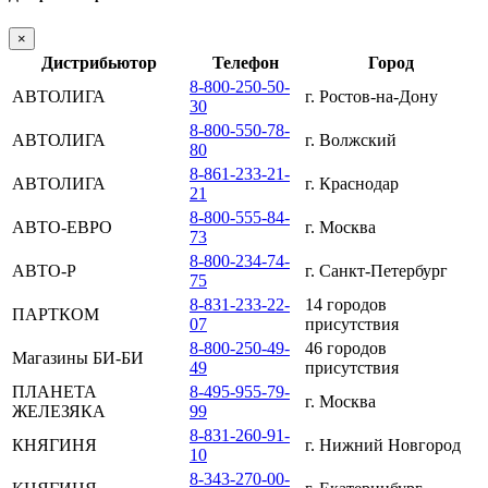
×
Дистрибьютор
Телефон
Город
8-800-250-50-
АВТОЛИГА
г. Ростов-на-Дону
30
8-800-550-78-
АВТОЛИГА
г. Волжский
80
8-861-233-21-
АВТОЛИГА
г. Краснодар
21
8-800-555-84-
АВТО-ЕВРО
г. Москва
73
8-800-234-74-
АВТО-Р
г. Санкт-Петербург
75
8-831-233-22-
14 городов
ПАРТКОМ
07
присутствия
8-800-250-49-
46 городов
Магазины БИ-БИ
49
присутствия
ПЛАНЕТА
8-495-955-79-
г. Москва
ЖЕЛЕЗЯКА
99
8-831-260-91-
КНЯГИНЯ
г. Нижний Новгород
10
8-343-270-00-