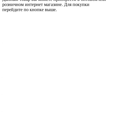
розничном интернет магазине. Для покупки
перейдите по кнопке выше.
Характеристики
Вес брутто 1 шт, кг
—
4,74
Ширина упак., мм
—
280
Высота, мм
—
48,3
Внутренний диаметр, мм
—
158,8
Внешний диаметр диска, мм
—
282
Длина упак., мм