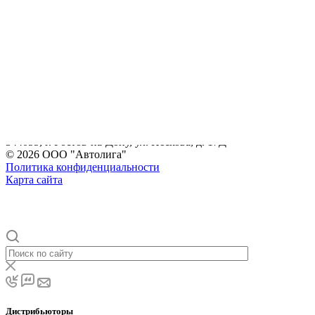
Заказать звонок
E-mail
info@volram.ru
Адрес
344055, г. Ростов-на-Дону, ул. Пескова, д. 17Д
Режим работы
Пн. – Пт.: с 9:00 до 18:00
info@volram.ru
344055, г. Ростов-на-Дону, ул. Пескова, д. 17Д
© 2026 ООО "Автолига"
Политика конфиденциальности
Карта сайта
Дистрибьюторы