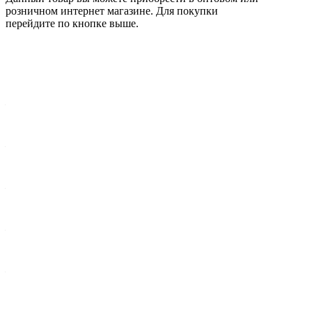
розничном интернет магазине. Для покупки
перейдите по кнопке выше.
Характеристики
Вес брутто 1 шт, кг
—
6,15
Ширина упак., мм
—
300
Высота, мм
—
71,4
Внутренний диаметр, мм
—
148,6
Внешний диаметр диска, мм
—
302
Длина упак., мм