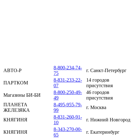
×
Дистрибьютор
Телефон
Город
8-800-250-50-
АВТОЛИГА
г. Ростов-на-Дону
30
8-800-550-78-
АВТОЛИГА
г. Волжский
80
8-861-233-21-
АВТОЛИГА
г. Краснодар
21
8-800-555-84-
АВТО-ЕВРО
г. Москва
73
8-800-234-74-
АВТО-Р
г. Санкт-Петербург
75
8-831-233-22-
14 городов
ПАРТКОМ
07
присутствия
8-800-250-49-
46 городов
Магазины БИ-БИ
49
присутствия
ПЛАНЕТА
8-495-955-79-
г. Москва
ЖЕЛЕЗЯКА
99
8-831-260-91-
КНЯГИНЯ
г. Нижний Новгород
10
8-343-270-00-
КНЯГИНЯ
г. Екатеринбург
65