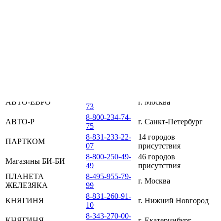
×
Дистрибьютор
Телефон
Город
8-800-250-50-
АВТОЛИГА
г. Ростов-на-Дону
30
8-800-550-78-
АВТОЛИГА
г. Волжский
80
8-861-233-21-
АВТОЛИГА
г. Краснодар
21
8-800-555-84-
АВТО-ЕВРО
г. Москва
73
8-800-234-74-
АВТО-Р
г. Санкт-Петербург
75
8-831-233-22-
14 городов
ПАРТКОМ
07
присутствия
8-800-250-49-
46 городов
Магазины БИ-БИ
49
присутствия
ПЛАНЕТА
8-495-955-79-
г. Москва
ЖЕЛЕЗЯКА
99
8-831-260-91-
КНЯГИНЯ
г. Нижний Новгород
10
8-343-270-00-
КНЯГИНЯ
г. Екатеринбург