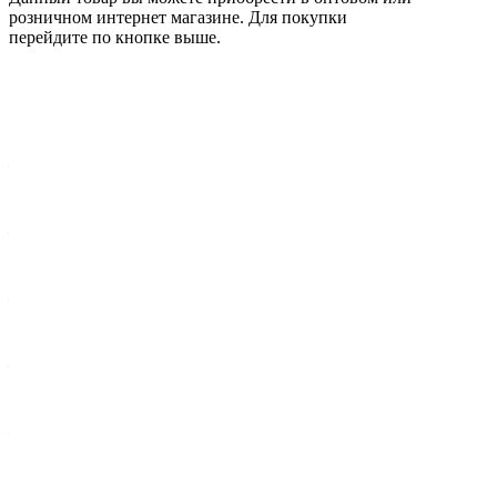
розничном интернет магазине. Для покупки
перейдите по кнопке выше.
Характеристики
Вес брутто 1 шт, кг
—
3,79
Ширина упак., мм
—
260
Высота, мм
—
45,1
Внутренний диаметр, мм
—
155,5
Внешний диаметр диска, мм
—
262
Длина упак., мм