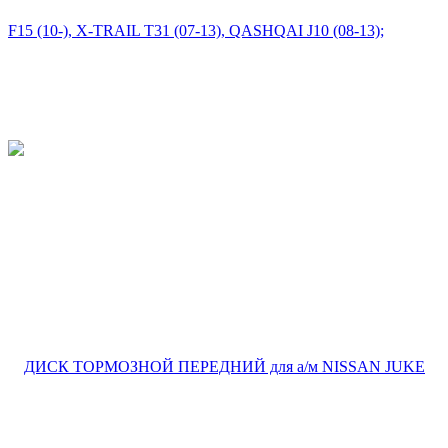
О бренде
О бренде
Реквизиты
Гарантия
Презентация
Партнерская программа
Каталог
ГАЗОВЫЕ УПОРЫ
ДВИГАТЕЛЬ
РУЛЕВОЕ УПРАВЛЕНИЕ
СИСТЕМА ЗАЖИГАНИЯ
СИСТЕМА ОХЛАЖДЕНИЯ
СИСТЕМА ПОДВЕСКИ
СТУПИЦЫ КОЛЕСА И РЕМКОМПЛЕКТЫ
ТОПЛИВНАЯ СИСТЕМА
ТОРМОЗНАЯ СИСТЕМА
ТРАНСМИССИЯ
ФИЛЬТРЫ
СЦЕПЛЕНИЕ
ЭЛЕКТРООБОРУДОВАНИЕ