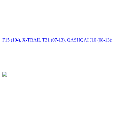
402061KC1B
402061KC2A
402061KC3A
402061KC3B
402064CL0A
40206JD00A
40206JD00B
40206JE20A
40206JE20B
40206JG00A
40206JG00B
40206JG00C
40206JY01A
Описание
Характеристики
Комплектация товара
Как купить
NISSAN JUKE (F15) 10-, X-TRAIL (T31) 07-13,
QASHQAI/QASHQAI2 RUS (JJ10E) 1.5-2.0 08-13
Характеристики