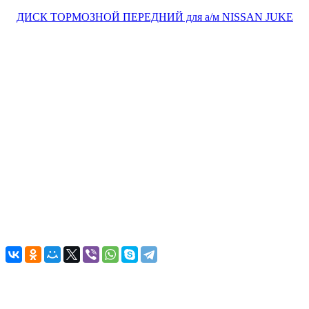
Вес брутто 1 шт, кг
7,47
Ширина упак., мм
320
Высота, мм
43,9
Внутренний диаметр, мм
146,1
Внешний диаметр диска, мм
296
Длина упак., мм
320
Центрирующий диаметр, мм
68
Высота упак., мм
50
Толщина диска, мм
26
Кол-во крепежных отверстий, шт
5
Диаметр отверстий, мм
12,8
Вентиляция
вентилируемый
Объем 1 шт, м3
0,00512
146,1
Назад к списку
Подписывайтесь
на новости и акции