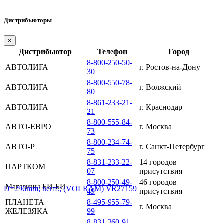
Дистрибьюторы
×
Дистрибьютор
Телефон
Город
8-800-250-50-
АВТОЛИГА
г. Ростов-на-Дону
30
8-800-550-78-
АВТОЛИГА
г. Волжский
80
8-861-233-21-
АВТОЛИГА
г. Краснодар
21
8-800-555-84-
АВТО-ЕВРО
г. Москва
73
8-800-234-74-
АВТО-Р
г. Санкт-Петербург
75
8-831-233-22-
14 городов
ПАРТКОМ
07
присутствия
8-800-250-49-
46 городов
Магазины БИ-БИ
49
присутствия
ПЛАНЕТА
8-495-955-79-
г. Москва
ЖЕЛЕЗЯКА
99
8-831-260-91-