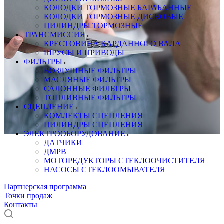
КОЛОДКИ ТОРМОЗНЫЕ БАРАБАННЫЕ
КОЛОДКИ ТОРМОЗНЫЕ ДИСКОВЫЕ
ЦИЛИНДРЫ ТОРМОЗНЫЕ
ТРАНСМИССИЯ
КРЕСТОВИНА КАРДАННОГО ВАЛА
ШРУСЫ И ПРИВОДЫ
ФИЛЬТРЫ
ВОЗДУШНЫЕ ФИЛЬТРЫ
МАСЛЯНЫЕ ФИЛЬТРЫ
САЛОННЫЕ ФИЛЬТРЫ
ТОПЛИВНЫЕ ФИЛЬТРЫ
СЦЕПЛЕНИЕ
КОМЛЕКТЫ СЦЕПЛЕНИЯ
ЦИЛИНДРЫ СЦЕПЛЕНИЯ
ЭЛЕКТРООБОРУДОВАНИЕ
ДАТЧИКИ
ДМРВ
МОТОРЕДУКТОРЫ СТЕКЛООЧИСТИТЕЛЯ
НАСОСЫ СТЕКЛООМЫВАТЕЛЯ
Партнерская программа
Точки продаж
Контакты