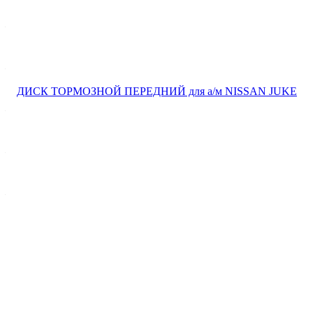
Ширина упак., мм
—
320
Высота, мм
—
43,9
Внутренний диаметр, мм
—
146,1
Внешний диаметр диска, мм
—
296
Длина упак., мм
—
320
Все характеристики
OEM-коды
402064CL0A
40206001VA
402061KC1A