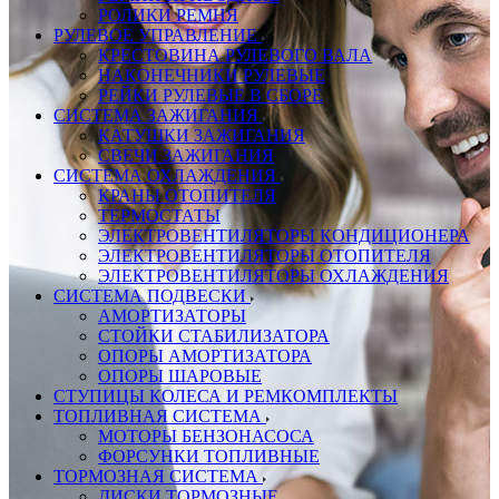
РОЛИКИ РЕМНЯ
РУЛЕВОЕ УПРАВЛЕНИЕ
КРЕСТОВИНА РУЛЕВОГО ВАЛА
НАКОНЕЧНИКИ РУЛЕВЫЕ
РЕЙКИ РУЛЕВЫЕ В СБОРЕ
СИСТЕМА ЗАЖИГАНИЯ
КАТУШКИ ЗАЖИГАНИЯ
СВЕЧИ ЗАЖИГАНИЯ
СИСТЕМА ОХЛАЖДЕНИЯ
КРАНЫ ОТОПИТЕЛЯ
ТЕРМОСТАТЫ
ЭЛЕКТРОВЕНТИЛЯТОРЫ КОНДИЦИОНЕРА
ЭЛЕКТРОВЕНТИЛЯТОРЫ ОТОПИТЕЛЯ
ЭЛЕКТРОВЕНТИЛЯТОРЫ ОХЛАЖДЕНИЯ
СИСТЕМА ПОДВЕСКИ
АМОРТИЗАТОРЫ
СТОЙКИ СТАБИЛИЗАТОРА
ОПОРЫ АМОРТИЗАТОРА
ОПОРЫ ШАРОВЫЕ
СТУПИЦЫ КОЛЕСА И РЕМКОМПЛЕКТЫ
ТОПЛИВНАЯ СИСТЕМА
МОТОРЫ БЕНЗОНАСОСА
ФОРСУНКИ ТОПЛИВНЫЕ
ТОРМОЗНАЯ СИСТЕМА
ДИСКИ ТОРМОЗНЫЕ