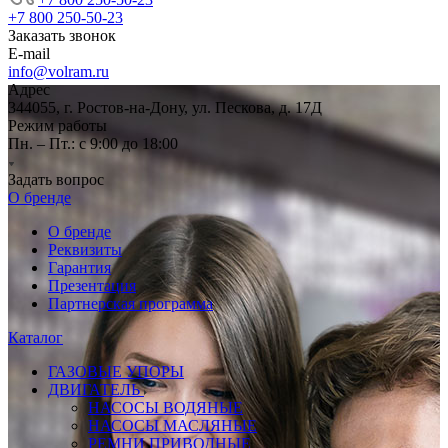
+7 800 250-50-23
Заказать звонок
E-mail
info@volram.ru
Адрес
344055, г. Ростов-на-Дону, ул. Пескова, д. 17Д
Режим работы
Пн. – Пт.: с 9:00 до 18:00
Задать вопрос
О бренде
О бренде
Реквизиты
Гарантия
Презентация
Партнерская программа
Каталог
ГАЗОВЫЕ УПОРЫ
ДВИГАТЕЛЬ
НАСОСЫ ВОДЯНЫЕ
НАСОСЫ МАСЛЯНЫЕ
РЕМНИ ПРИВОДНЫЕ