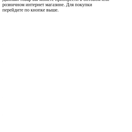
розничном интернет магазине. Для покупки
перейдите по кнопке выше.
Характеристики
Вес брутто 1 шт, кг
—
0,0319
Ширина упак., мм
—
37
Комплектация
—
Форсунка - 1 шт
Динамический расход топлива
—
6.6±5%
MAX допуск утечка топлива
—
0.5sccm
Сопротивление катушки, ом