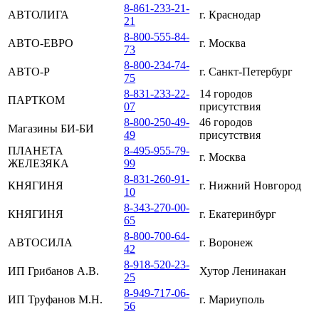
8-861-233-21-
АВТОЛИГА
г. Краснодар
21
8-800-555-84-
АВТО-ЕВРО
г. Москва
73
8-800-234-74-
АВТО-Р
г. Санкт-Петербург
75
8-831-233-22-
14 городов
ПАРТКОМ
07
присутствия
8-800-250-49-
46 городов
Магазины БИ-БИ
49
присутствия
ПЛАНЕТА
8-495-955-79-
г. Москва
ЖЕЛЕЗЯКА
99
8-831-260-91-
КНЯГИНЯ
г. Нижний Новгород
10
8-343-270-00-
КНЯГИНЯ
г. Екатеринбург
65
8-800-700-64-
АВТОСИЛА
г. Воронеж
42
8-918-520-23-
ИП Грибанов А.В.
Хутор Ленинакан
25
8-949-717-06-
ИП Труфанов М.Н.
г. Мариуполь
56