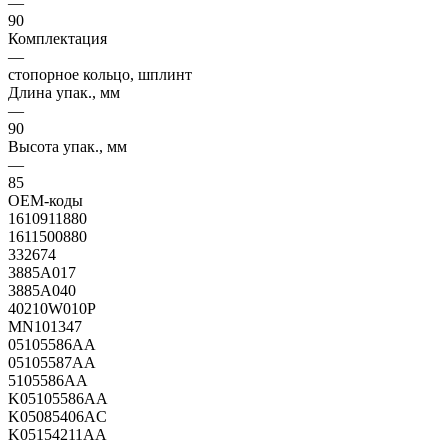
—
90
Комплектация
—
стопорное кольцо, шплинт
Длина упак., мм
—
90
Высота упак., мм
—
85
OEM-коды
1610911880
1611500880
332674
3885A017
3885A040
40210W010P
MN101347
05105586AA
05105587AA
5105586AA
K05105586AA
K05085406AC
K05154211AA