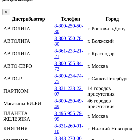
×
Дистрибьютор
Телефон
Город
8-800-250-50-
АВТОЛИГА
г. Ростов-на-Дону
30
8-800-550-78-
АВТОЛИГА
г. Волжский
80
8-861-233-21-
АВТОЛИГА
г. Краснодар
21
8-800-555-84-
АВТО-ЕВРО
г. Москва
73
8-800-234-74-
АВТО-Р
г. Санкт-Петербург
75
8-831-233-22-
14 городов
ПАРТКОМ
07
присутствия
8-800-250-49-
46 городов
Магазины БИ-БИ
49
присутствия
ПЛАНЕТА
8-495-955-79-
г. Москва
ЖЕЛЕЗЯКА
99
8-831-260-91-
КНЯГИНЯ
г. Нижний Новгород
10
8-343-270-00-