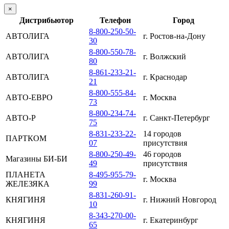
×
Дистрибьютор
Телефон
Город
8-800-250-50-
АВТОЛИГА
г. Ростов-на-Дону
30
8-800-550-78-
АВТОЛИГА
г. Волжский
80
8-861-233-21-
АВТОЛИГА
г. Краснодар
21
8-800-555-84-
АВТО-ЕВРО
г. Москва
73
8-800-234-74-
АВТО-Р
г. Санкт-Петербург
75
8-831-233-22-
14 городов
ПАРТКОМ
07
присутствия
8-800-250-49-
46 городов
Магазины БИ-БИ
49
присутствия
ПЛАНЕТА
8-495-955-79-
г. Москва
ЖЕЛЕЗЯКА
99
8-831-260-91-
КНЯГИНЯ
г. Нижний Новгород
10
8-343-270-00-
КНЯГИНЯ
г. Екатеринбург
65