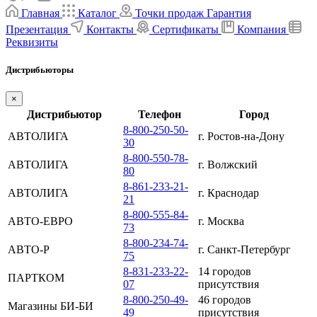
Главная
Каталог
Точки продаж
Гарантия
Презентация
Контакты
Сертификаты
Компания
Реквизиты
Дистрибьюторы
×
Дистрибьютор
Телефон
Город
8-800-250-50-
АВТОЛИГА
г. Ростов-на-Дону
30
8-800-550-78-
АВТОЛИГА
г. Волжский
80
8-861-233-21-
АВТОЛИГА
г. Краснодар
21
8-800-555-84-
АВТО-ЕВРО
г. Москва
73
8-800-234-74-
АВТО-Р
г. Санкт-Петербург
75
8-831-233-22-
14 городов
ПАРТКОМ
07
присутствия
8-800-250-49-
46 городов
Магазины БИ-БИ
49
присутствия