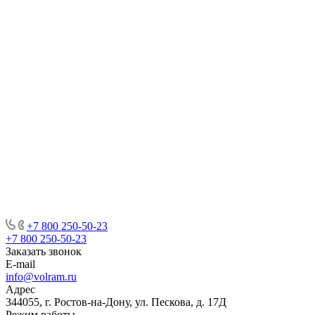
Презентация
Партнерская программа
Каталог
ГАЗОВЫЕ УПОРЫ
ДВИГАТЕЛЬ
РУЛЕВОЕ УПРАВЛЕНИЕ
СИСТЕМА ЗАЖИГАНИЯ
СИСТЕМА ОХЛАЖДЕНИЯ
СИСТЕМА ПОДВЕСКИ
СТУПИЦЫ КОЛЕСА И РЕМКОМПЛЕКТЫ
ТОПЛИВНАЯ СИСТЕМА
ТОРМОЗНАЯ СИСТЕМА
ТРАНСМИССИЯ
ФИЛЬТРЫ
СЦЕПЛЕНИЕ
ЭЛЕКТРООБОРУДОВАНИЕ
+7 800 250-50-23
+7 800 250-50-23
Заказать звонок
E-mail
info@volram.ru
Адрес
344055, г. Ростов-на-Дону, ул. Пескова, д. 17Д
Режим работы