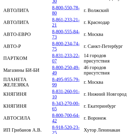
30
8-800-550-78-
АВТОЛИГА
г. Волжский
80
8-861-233-21-
АВТОЛИГА
г. Краснодар
21
8-800-555-84-
АВТО-ЕВРО
г. Москва
73
8-800-234-74-
АВТО-Р
г. Санкт-Петербург
75
8-831-233-22-
14 городов
ПАРТКОМ
07
присутствия
8-800-250-49-
46 городов
Магазины БИ-БИ
49
присутствия
ПЛАНЕТА
8-495-955-79-
г. Москва
ЖЕЛЕЗЯКА
99
8-831-260-91-
КНЯГИНЯ
г. Нижний Новгород
10
8-343-270-00-
КНЯГИНЯ
г. Екатеринбург
65
8-800-700-64-
АВТОСИЛА
г. Воронеж
42
8-918-520-23-
ИП Грибанов А.В.
Хутор Ленинакан
25