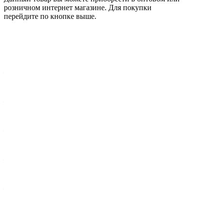
розничном интернет магазине. Для покупки
перейдите по кнопке выше.
Характеристики
Сторона установки
—
Справа/слева
Вес брутто 1 шт, кг
—
0,385
Ширина упак., мм
—
75
Комплектация
—
Стойка стабилизатора передняя - 1шт
Длина упак., мм
—
385
Установка: перед/зад