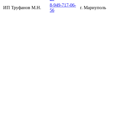
8-949-717-06-
ИП Труфанов М.Н.
г. Мариуполь
56