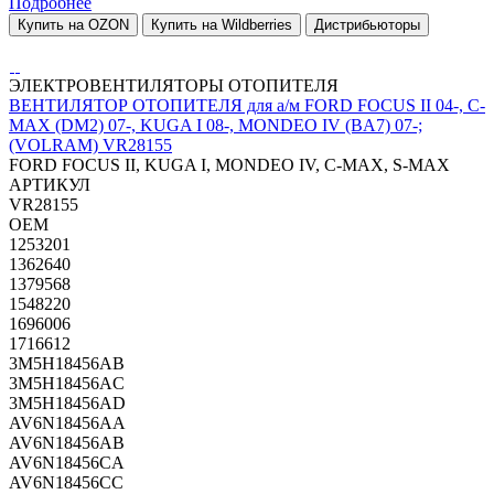
Подробнее
Купить на OZON
Купить на Wildberries
Дистрибьюторы
ЭЛЕКТРОВЕНТИЛЯТОРЫ ОТОПИТЕЛЯ
ВЕНТИЛЯТОР ОТОПИТЕЛЯ для а/м FORD FOCUS II 04-, C-
MAX (DM2) 07-, KUGA I 08-, MONDEO IV (BA7) 07-;
(VOLRAM) VR28155
FORD FOCUS II, KUGA I, MONDEO IV, C-MAX, S-MAX
АРТИКУЛ
VR28155
OEM
1253201
1362640
1379568
1548220
1696006
1716612
3M5H18456AB
3M5H18456AC
3M5H18456AD
AV6N18456AA
AV6N18456AB
AV6N18456CA
AV6N18456CC