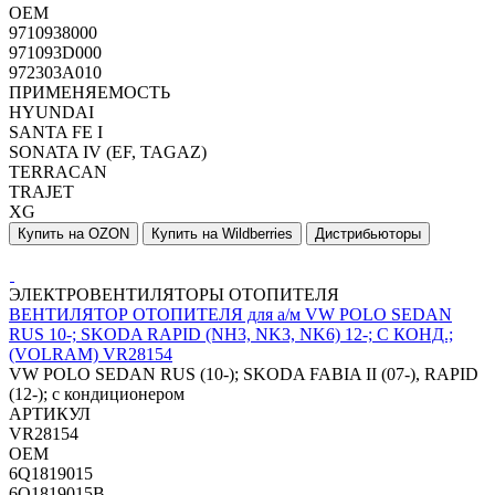
OEM
9710938000
971093D000
972303A010
ПРИМЕНЯЕМОСТЬ
HYUNDAI
SANTA FE I
SONATA IV (EF, TAGAZ)
TERRACAN
TRAJET
XG
Купить на OZON
Купить на Wildberries
Дистрибьюторы
ЭЛЕКТРОВЕНТИЛЯТОРЫ ОТОПИТЕЛЯ
ВЕНТИЛЯТОР ОТОПИТЕЛЯ для а/м VW POLO SEDAN
RUS 10-; SKODA RAPID (NH3, NK3, NK6) 12-; С КОНД.;
(VOLRAM) VR28154
VW POLO SEDAN RUS (10-); SKODA FABIA II (07-), RAPID
(12-); с кондиционером
АРТИКУЛ
VR28154
OEM
6Q1819015
6Q1819015B