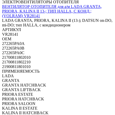
ЭЛЕКТРОВЕНТИЛЯТОРЫ ОТОПИТЕЛЯ
ВЕНТИЛЯТОР ОТОПИТЕЛЯ для а/м LADA GRANTA,
PRIORA, KALINA II 13-; ТИП HALLA, С КОНД.;
(VOLRAM) VR28141
LADA GRANTA, PRIORA, KALINA II (13-); DATSUN on-DO,
mi-DO; тип HALLA, с кондиционером
АРТИКУЛ
VR28141
OEM
272265PA0A
272265PA0B
272265PA0C
21700811802010
21700811802210
21900811801010
ПРИМЕНЯЕМОСТЬ
LADA
GRANTA
GRANTA HATCHBACK
GRANTA LIFTBACK
PRIORA ESTATE
PRIORA HATCHBACK
PRIORA SALOON
KALINA II ESTATE
KALINA II HATCHBACK