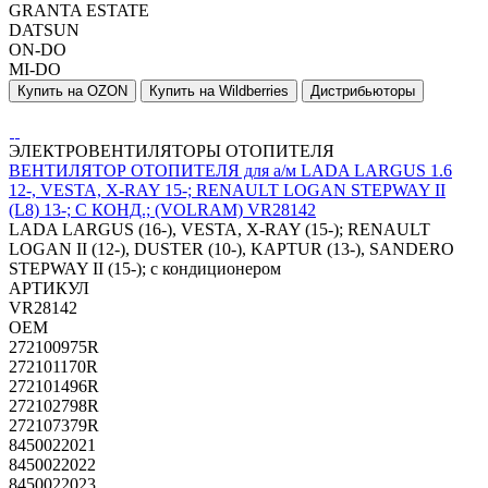
GRANTA ESTATE
DATSUN
ON-DO
MI-DO
Купить на OZON
Купить на Wildberries
Дистрибьюторы
ЭЛЕКТРОВЕНТИЛЯТОРЫ ОТОПИТЕЛЯ
ВЕНТИЛЯТОР ОТОПИТЕЛЯ для а/м LADA LARGUS 1.6
12-, VESTA, X-RAY 15-; RENAULT LOGAN STEPWAY II
(L8) 13-; С КОНД.; (VOLRAM) VR28142
LADA LARGUS (16-), VESTA, X-RAY (15-); RENAULT
LOGAN II (12-), DUSTER (10-), KAPTUR (13-), SANDERO
STEPWAY II (15-); с кондиционером
АРТИКУЛ
VR28142
OEM
272100975R
272101170R
272101496R
272102798R
272107379R
8450022021
8450022022
8450022023