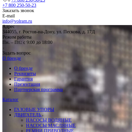
+7 800 250-50-23
Заказать звонок
E-mail
info@volram.ru
Адрес
344055, г. Ростов-на-Дону, ул. Пескова, д. 17Д
Режим работы
Пн. – Пт.: с 9:00 до 18:00
Задать вопрос
О бренде
О бренде
Реквизиты
Гарантия
Презентация
Партнерская программа
Каталог
ГАЗОВЫЕ УПОРЫ
ДВИГАТЕЛЬ
НАСОСЫ ВОДЯНЫЕ
НАСОСЫ МАСЛЯНЫЕ
РЕМНИ ПРИВОДНЫЕ