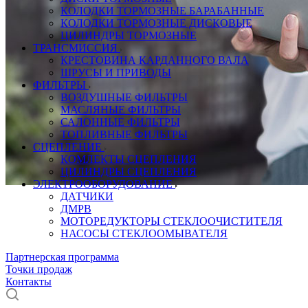
КОЛОДКИ ТОРМОЗНЫЕ БАРАБАННЫЕ
КОЛОДКИ ТОРМОЗНЫЕ ДИСКОВЫЕ
ЦИЛИНДРЫ ТОРМОЗНЫЕ
ТРАНСМИССИЯ
КРЕСТОВИНА КАРДАННОГО ВАЛА
ШРУСЫ И ПРИВОДЫ
ФИЛЬТРЫ
ВОЗДУШНЫЕ ФИЛЬТРЫ
МАСЛЯНЫЕ ФИЛЬТРЫ
САЛОННЫЕ ФИЛЬТРЫ
ТОПЛИВНЫЕ ФИЛЬТРЫ
СЦЕПЛЕНИЕ
КОМЛЕКТЫ СЦЕПЛЕНИЯ
ЦИЛИНДРЫ СЦЕПЛЕНИЯ
ЭЛЕКТРООБОРУДОВАНИЕ
ДАТЧИКИ
ДМРВ
МОТОРЕДУКТОРЫ СТЕКЛООЧИСТИТЕЛЯ
НАСОСЫ СТЕКЛООМЫВАТЕЛЯ
Партнерская программа
Точки продаж
Контакты