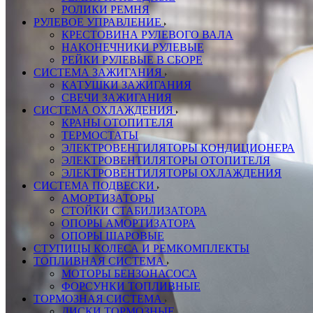
РОЛИКИ РЕМНЯ
РУЛЕВОЕ УПРАВЛЕНИЕ
КРЕСТОВИНА РУЛЕВОГО ВАЛА
НАКОНЕЧНИКИ РУЛЕВЫЕ
РЕЙКИ РУЛЕВЫЕ В СБОРЕ
СИСТЕМА ЗАЖИГАНИЯ
КАТУШКИ ЗАЖИГАНИЯ
СВЕЧИ ЗАЖИГАНИЯ
СИСТЕМА ОХЛАЖДЕНИЯ
КРАНЫ ОТОПИТЕЛЯ
ТЕРМОСТАТЫ
ЭЛЕКТРОВЕНТИЛЯТОРЫ КОНДИЦИОНЕРА
ЭЛЕКТРОВЕНТИЛЯТОРЫ ОТОПИТЕЛЯ
ЭЛЕКТРОВЕНТИЛЯТОРЫ ОХЛАЖДЕНИЯ
СИСТЕМА ПОДВЕСКИ
АМОРТИЗАТОРЫ
СТОЙКИ СТАБИЛИЗАТОРА
ОПОРЫ АМОРТИЗАТОРА
ОПОРЫ ШАРОВЫЕ
СТУПИЦЫ КОЛЕСА И РЕМКОМПЛЕКТЫ
ТОПЛИВНАЯ СИСТЕМА
МОТОРЫ БЕНЗОНАСОСА
ФОРСУНКИ ТОПЛИВНЫЕ
ТОРМОЗНАЯ СИСТЕМА
ДИСКИ ТОРМОЗНЫЕ