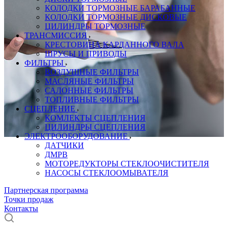
КОЛОДКИ ТОРМОЗНЫЕ БАРАБАННЫЕ
КОЛОДКИ ТОРМОЗНЫЕ ДИСКОВЫЕ
ЦИЛИНДРЫ ТОРМОЗНЫЕ
ТРАНСМИССИЯ
КРЕСТОВИНА КАРДАННОГО ВАЛА
ШРУСЫ И ПРИВОДЫ
ФИЛЬТРЫ
ВОЗДУШНЫЕ ФИЛЬТРЫ
МАСЛЯНЫЕ ФИЛЬТРЫ
САЛОННЫЕ ФИЛЬТРЫ
ТОПЛИВНЫЕ ФИЛЬТРЫ
СЦЕПЛЕНИЕ
КОМЛЕКТЫ СЦЕПЛЕНИЯ
ЦИЛИНДРЫ СЦЕПЛЕНИЯ
ЭЛЕКТРООБОРУДОВАНИЕ
ДАТЧИКИ
ДМРВ
МОТОРЕДУКТОРЫ СТЕКЛООЧИСТИТЕЛЯ
НАСОСЫ СТЕКЛООМЫВАТЕЛЯ
Партнерская программа
Точки продаж
Контакты