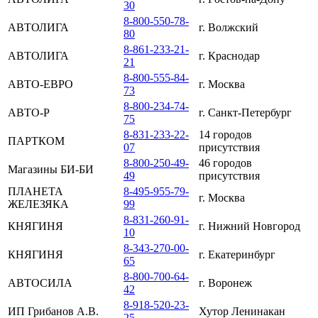
30
8-800-550-78-
АВТОЛИГА
г. Волжский
80
8-861-233-21-
АВТОЛИГА
г. Краснодар
21
8-800-555-84-
АВТО-ЕВРО
г. Москва
73
8-800-234-74-
АВТО-Р
г. Санкт-Петербург
75
8-831-233-22-
14 городов
ПАРТКОМ
07
присутствия
8-800-250-49-
46 городов
Магазины БИ-БИ
49
присутствия
ПЛАНЕТА
8-495-955-79-
г. Москва
ЖЕЛЕЗЯКА
99
8-831-260-91-
КНЯГИНЯ
г. Нижний Новгород
10
8-343-270-00-
КНЯГИНЯ
г. Екатеринбург
65
8-800-700-64-
АВТОСИЛА
г. Воронеж
42
8-918-520-23-
ИП Грибанов А.В.
Хутор Ленинакан
25