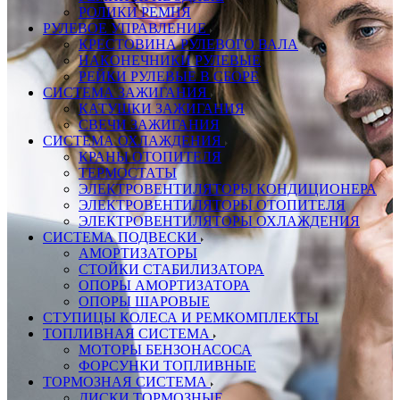
РОЛИКИ РЕМНЯ
РУЛЕВОЕ УПРАВЛЕНИЕ
КРЕСТОВИНА РУЛЕВОГО ВАЛА
НАКОНЕЧНИКИ РУЛЕВЫЕ
РЕЙКИ РУЛЕВЫЕ В СБОРЕ
СИСТЕМА ЗАЖИГАНИЯ
КАТУШКИ ЗАЖИГАНИЯ
СВЕЧИ ЗАЖИГАНИЯ
СИСТЕМА ОХЛАЖДЕНИЯ
КРАНЫ ОТОПИТЕЛЯ
ТЕРМОСТАТЫ
ЭЛЕКТРОВЕНТИЛЯТОРЫ КОНДИЦИОНЕРА
ЭЛЕКТРОВЕНТИЛЯТОРЫ ОТОПИТЕЛЯ
ЭЛЕКТРОВЕНТИЛЯТОРЫ ОХЛАЖДЕНИЯ
СИСТЕМА ПОДВЕСКИ
АМОРТИЗАТОРЫ
СТОЙКИ СТАБИЛИЗАТОРА
ОПОРЫ АМОРТИЗАТОРА
ОПОРЫ ШАРОВЫЕ
СТУПИЦЫ КОЛЕСА И РЕМКОМПЛЕКТЫ
ТОПЛИВНАЯ СИСТЕМА
МОТОРЫ БЕНЗОНАСОСА
ФОРСУНКИ ТОПЛИВНЫЕ
ТОРМОЗНАЯ СИСТЕМА
ДИСКИ ТОРМОЗНЫЕ