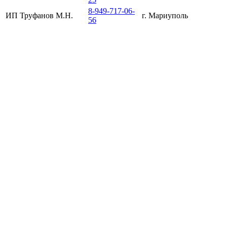
8-949-717-06-
ИП Труфанов М.Н.
г. Мариуполь
56