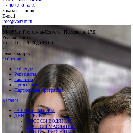
+7 800 250-50-23
Заказать звонок
E-mail
info@volram.ru
Адрес
344055, г. Ростов-на-Дону, ул. Пескова, д. 17Д
Режим работы
Пн. – Пт.: с 9:00 до 18:00
Задать вопрос
О бренде
О бренде
Реквизиты
Гарантия
Презентация
Партнерская программа
Каталог
ГАЗОВЫЕ УПОРЫ
ДВИГАТЕЛЬ
НАСОСЫ ВОДЯНЫЕ
НАСОСЫ МАСЛЯНЫЕ
РЕМНИ ПРИВОДНЫЕ