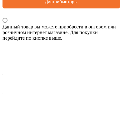
Дистрибьюторы
Данный товар вы можете приобрести в оптовом или
розничном интернет магазине. Для покупки
перейдите по кнопке выше.
Характеристики
Вес брутто 1 шт, кг
—
1,910
Ширина упак., мм
—
320
Вид подшипника
—
шариковый
Высота крыльчатки, мм
—
19,8