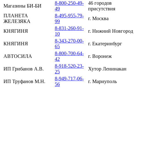
8-800-250-49-
46 городов
Магазины БИ-БИ
49
присутствия
ПЛАНЕТА
8-495-955-79-
г. Москва
ЖЕЛЕЗЯКА
99
8-831-260-91-
КНЯГИНЯ
г. Нижний Новгород
10
8-343-270-00-
КНЯГИНЯ
г. Екатеринбург
65
8-800-700-64-
АВТОСИЛА
г. Воронеж
42
8-918-520-23-
ИП Грибанов А.В.
Хутор Ленинакан
25
8-949-717-06-
ИП Труфанов М.Н.
г. Мариуполь
56