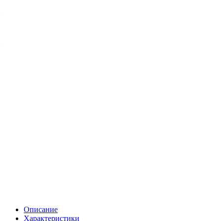
Мощность, Вт.
—
140
Сила тока, А.
—
10
Все характеристики
OEM-коды
11180811201010
1118811201010
Применяемость
Марка
LADA
Описание
Характеристики