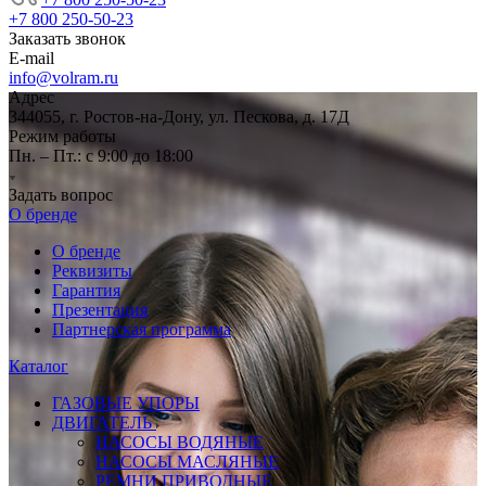
+7 800 250-50-23
Заказать звонок
E-mail
info@volram.ru
Адрес
344055, г. Ростов-на-Дону, ул. Пескова, д. 17Д
Режим работы
Пн. – Пт.: с 9:00 до 18:00
Задать вопрос
О бренде
О бренде
Реквизиты
Гарантия
Презентация
Партнерская программа
Каталог
ГАЗОВЫЕ УПОРЫ
ДВИГАТЕЛЬ
НАСОСЫ ВОДЯНЫЕ
НАСОСЫ МАСЛЯНЫЕ
РЕМНИ ПРИВОДНЫЕ