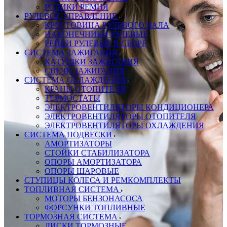
РОЛИКИ РЕМНЯ
РУЛЕВОЕ УПРАВЛЕНИЕ
КРЕСТОВИНА РУЛЕВОГО ВАЛА
НАКОНЕЧНИКИ РУЛЕВЫЕ
РЕЙКИ РУЛЕВЫЕ В СБОРЕ
СИСТЕМА ЗАЖИГАНИЯ
КАТУШКИ ЗАЖИГАНИЯ
СВЕЧИ ЗАЖИГАНИЯ
СИСТЕМА ОХЛАЖДЕНИЯ
КРАНЫ ОТОПИТЕЛЯ
ТЕРМОСТАТЫ
ЭЛЕКТРОВЕНТИЛЯТОРЫ КОНДИЦИОНЕРА
ЭЛЕКТРОВЕНТИЛЯТОРЫ ОТОПИТЕЛЯ
ЭЛЕКТРОВЕНТИЛЯТОРЫ ОХЛАЖДЕНИЯ
СИСТЕМА ПОДВЕСКИ
АМОРТИЗАТОРЫ
СТОЙКИ СТАБИЛИЗАТОРА
ОПОРЫ АМОРТИЗАТОРА
ОПОРЫ ШАРОВЫЕ
СТУПИЦЫ КОЛЕСА И РЕМКОМПЛЕКТЫ
ТОПЛИВНАЯ СИСТЕМА
МОТОРЫ БЕНЗОНАСОСА
ФОРСУНКИ ТОПЛИВНЫЕ
ТОРМОЗНАЯ СИСТЕМА
ДИСКИ ТОРМОЗНЫЕ