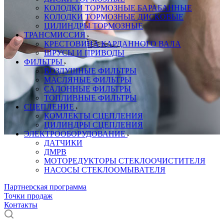
КОЛОДКИ ТОРМОЗНЫЕ БАРАБАННЫЕ
КОЛОДКИ ТОРМОЗНЫЕ ДИСКОВЫЕ
ЦИЛИНДРЫ ТОРМОЗНЫЕ
ТРАНСМИССИЯ
КРЕСТОВИНА КАРДАННОГО ВАЛА
ШРУСЫ И ПРИВОДЫ
ФИЛЬТРЫ
ВОЗДУШНЫЕ ФИЛЬТРЫ
МАСЛЯНЫЕ ФИЛЬТРЫ
САЛОННЫЕ ФИЛЬТРЫ
ТОПЛИВНЫЕ ФИЛЬТРЫ
СЦЕПЛЕНИЕ
КОМЛЕКТЫ СЦЕПЛЕНИЯ
ЦИЛИНДРЫ СЦЕПЛЕНИЯ
ЭЛЕКТРООБОРУДОВАНИЕ
ДАТЧИКИ
ДМРВ
МОТОРЕДУКТОРЫ СТЕКЛООЧИСТИТЕЛЯ
НАСОСЫ СТЕКЛООМЫВАТЕЛЯ
Партнерская программа
Точки продаж
Контакты