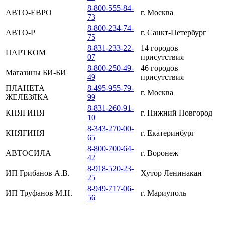
8-800-555-84-
АВТО-ЕВРО
г. Москва
73
8-800-234-74-
АВТО-Р
г. Санкт-Петербург
75
8-831-233-22-
14 городов
ПАРТКОМ
07
присутствия
8-800-250-49-
46 городов
Магазины БИ-БИ
49
присутствия
ПЛАНЕТА
8-495-955-79-
г. Москва
ЖЕЛЕЗЯКА
99
8-831-260-91-
КНЯГИНЯ
г. Нижний Новгород
10
8-343-270-00-
КНЯГИНЯ
г. Екатеринбург
65
8-800-700-64-
АВТОСИЛА
г. Воронеж
42
8-918-520-23-
ИП Грибанов А.В.
Хутор Ленинакан
25
8-949-717-06-
ИП Труфанов М.Н.
г. Мариуполь
56