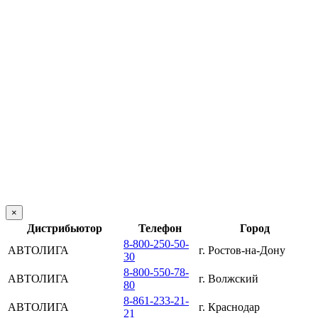
344055, г. Ростов-на-Дону, ул. Пескова, д. 17Д
© 2026 ООО "Автолига"
Политика конфиденциальности
Карта сайта
Дистрибьюторы
×
Дистрибьютор
Телефон
Город
8-800-250-50-
АВТОЛИГА
г. Ростов-на-Дону
30
8-800-550-78-
АВТОЛИГА
г. Волжский
80
8-861-233-21-
АВТОЛИГА
г. Краснодар
21