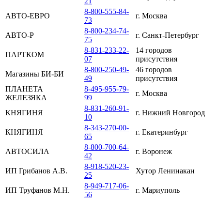
21
8-800-555-84-
АВТО-ЕВРО
г. Москва
73
8-800-234-74-
АВТО-Р
г. Санкт-Петербург
75
8-831-233-22-
14 городов
ПАРТКОМ
07
присутствия
8-800-250-49-
46 городов
Магазины БИ-БИ
49
присутствия
ПЛАНЕТА
8-495-955-79-
г. Москва
ЖЕЛЕЗЯКА
99
8-831-260-91-
КНЯГИНЯ
г. Нижний Новгород
10
8-343-270-00-
КНЯГИНЯ
г. Екатеринбург
65
8-800-700-64-
АВТОСИЛА
г. Воронеж
42
8-918-520-23-
ИП Грибанов А.В.
Хутор Ленинакан
25
8-949-717-06-
ИП Труфанов М.Н.
г. Мариуполь
56